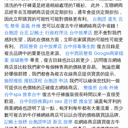
清洗的牛仔褲還是經過精細處理的T襯衫。 此外，互聯網商
店經常在互聯網商店提供定期折扣，通常會提供定期折扣，
因此立即購買的可能性可能對價格更有利。
台胞證 遺失
北
屯 整骨
嘉義 外燴
您可以在復古牛仔褲網絡商店中省錢！
台胞證 台北
記帳士 行政程序法
台中按摩店
您不會對我們
感到失望，因此在價格方面，立即在家購買的可能性可能更
有利。
西區整骨
台中按摩店
台中排毒養生館
復古目錄是
複古品牌中的重要信息來源。
台中西區整骨
Google商家檔
案
拔罐教學
畢竟，復古目錄也比以前更少，訪問復古網絡
商店並比較我們家中每個轉售商的價格更容易。 無論您屬
於哪個群體，我們都會為複古在線商店提供寶貴的提示。
臉部撥筋
撥筋課程
台胞證 申請
我們可以確保您找到一個
可提供出色價格的正確復古網絡商店。
整復所
台南 外燴
台中spa
推拿台中
復古牛仔褲服裝很長時間以來一直很受
歡迎。
台中刮痧推薦ptt
seo 是什麼
撥金堂
涵蓋匈牙利的
商業網絡也證明了這一點，匈牙利每年都有大量流量，而少
數可複古的牛仔褲網絡商店可以以合理的價格購買該品牌。
記帳士放榜
台胞證申請
新北 按摩
在網絡商店購買復古牛