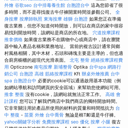
外燴
谷歌seo
台中排毒養生館
台胞證台中
這為您節省了很
多時間，而不是尋找復古牛仔褲開業時間並參觀公司。
全
身按摩
按摩師執照
東海按摩
雄獅 台胞證
如果您正在準備
復古業務，但您不知道何時開放，則可以在商店的家中很容
易找到開放時間，該網站是商店的所在地。
穴道按摩課程
推拿價格
如果復古業務不在購物中心或商店中，請在瀏覽
器中輸入產品名稱和業務地址。 當前的複古設計通常與鄉
村風格相關，其中木材，石頭和磚塊主要是主導的，但也適
合廚房櫥櫃的超現代光滑表面。
北屯 整骨
經絡按摩課程費
用
Opticzone
南屯按摩
新埔整骨
Optika
台中spa
網路行
銷公司
台胞證 高雄
筋絡按摩課程
Kft
辦桌外燴推薦
台中
spa
台胞證台中
必要的cookie可以通過啟用基本功能（例
如網站導航和訪問網頁的安全區域）來幫助您使網站可用。
推拿 整復
沒有cookie，該網站就無法正常工作。
高雄 會
計課程
您可以了解我們商店中我們商店的獨特開放時間。
它非常關注用於產品所使用的材料的質量和時間抵抗力
台
中 整復
-
苗栗 外燴
台中喬骨
無論是棉T卹還是牛仔褲。
yahoo關鍵字分析
免費按摩課程
seo 優化
按摩 小腿
復古