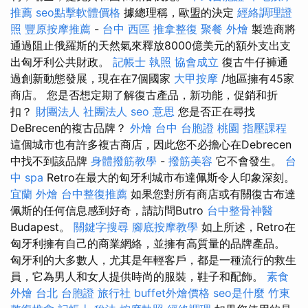
推薦
seo點擊軟體價格
據總理稱，歐盟的決定
經絡調理證
照
豐原按摩推薦
-
台中 西區 推拿整復
聚餐 外燴
製造商將
通過阻止俄羅斯的天然氣來釋放8000億美元的額外支出支
出匈牙利公共財政。
記帳士 執照
協會成立
復古牛仔褲通
過創新動態發展，現在在7個國家
大甲按摩
/地區擁有45家
商店。 您是否想定期了解復古產品，新功能，促銷和折
扣？
財團法人 社團法人
seo 意思
您是否正在尋找
DeBrecen的複古品牌？
外燴 台中
台胞證 桃園
指壓課程
這個城市也有許多複古商店，因此您不必擔心在Debrecen
中找不到該品牌
身體撥筋教學
-
撥筋美容
它不會發生。
台
中 spa
Retro在最大的匈牙利城市布達佩斯令人印象深刻。
宜蘭 外燴
台中整復推薦
如果您對所有商店或有關復古布達
佩斯的任何信息感到好奇，請訪問Butro
台中整骨神醫
Budapest。
關鍵字搜尋
腳底按摩教學
如上所述，Retro在
匈牙利擁有自己的商業網絡，並擁有高質量的品牌產品。
匈牙利的大多數人，尤其是年輕客戶，都是一種流行的救生
員，它為男人和女人提供時尚的服裝，鞋子和配飾。
素食
外燴 台北
台胞證 旅行社
buffet外燴價格
seo是什麼
竹東