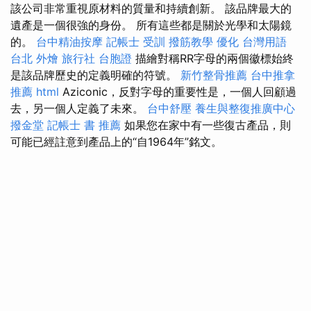
該公司非常重視原材料的質量和持續創新。 該品牌最大的
遺產是一個很強的身份。 所有這些都是關於光學和太陽鏡
的。
台中精油按摩
記帳士 受訓
撥筋教學
優化 台灣用語
台北 外燴
旅行社 台胞證
描繪對稱RR字母的兩個徽標始終
是該品牌歷史的定義明確的符號。
新竹整骨推薦
台中推拿
推薦
html
Aziconic，反對字母的重要性是，一個人回顧過
去，另一個人定義了未來。
台中舒壓
養生與整復推廣中心
撥金堂
記帳士 書 推薦
如果您在家中有一些復古產品，則
可能已經註意到產品上的“自1964年”銘文。