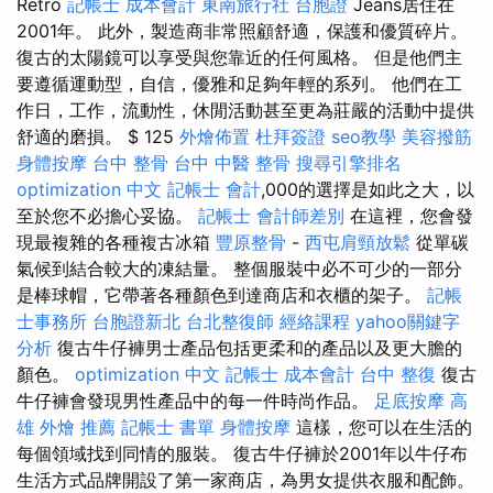
Retro
記帳士 成本會計
東南旅行社 台胞證
Jeans居住在
2001年。 此外，製造商非常照顧舒適，保護和優質碎片。
復古的太陽鏡可以享受與您靠近的任何風格。 但是他們主
要遵循運動型，自信，優雅和足夠年輕的系列。 他們在工
作日，工作，流動性，休閒活動甚至更為莊嚴的活動中提供
舒適的磨損。 $ 125
外燴佈置
杜拜簽證
seo教學
美容撥筋
身體按摩
台中 整骨
台中 中醫 整骨
搜尋引擎排名
optimization 中文
記帳士 會計
,000的選擇是如此之大，以
至於您不必擔心妥協。
記帳士 會計師差別
在這裡，您會發
現最複雜的各種複古冰箱
豐原整骨
-
西屯肩頸放鬆
從單碳
氣候到結合較大的凍結量。 整個服裝中必不可少的一部分
是棒球帽，它帶著各種顏色到達商店和衣櫃的架子。
記帳
士事務所
台胞證新北
台北整復師
經絡課程
yahoo關鍵字
分析
復古牛仔褲男士產品包括更柔和的產品以及更大膽的
顏色。
optimization 中文
記帳士 成本會計
台中 整復
復古
牛仔褲會發現男性產品中的每一件時尚作品。
足底按摩
高
雄 外燴 推薦
記帳士 書單
身體按摩
這樣，您可以在生活的
每個領域找到同情的服裝。 復古牛仔褲於2001年以牛仔布
生活方式品牌開設了第一家商店，為男女提供衣服和配飾。