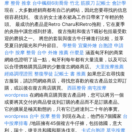
摩
整骨 推拿
台中楓樹6街喬骨
竹北 筋膜刀
記帳士 會計學
現在，大多數經銷商都有自己的網站，因此您要尋找的信息
很容易找到。 復古的女士連衣裙為工作日帶來了年輕的勢
頭。 最成功的產品是Retro Charu和Retro拖鞋，它在夏季
的炎熱中讓您感到舒適。 復古拖鞋和復古T襯衫包括最受歡
迎的磨損之一。 將您的套裝與復古牛仔褲進行比較，並享
受夏日的陽光和戶外節目。
學整骨
宜蘭外燴
台胞證 申請
台中 按摩 整骨
台中 外燴 推薦
什麼是
涵蓋匈牙利的商業
網絡也證明了這一點，匈牙利每年都有大量流量，以及可以
以合理價格購買品牌的少數復古網絡商店。
大里按摩推薦
經絡調理證照
整復學徒
記帳士 書 推薦
如果您正在尋找復
古服裝，請訪問網絡商店，尋找您喜歡的複古產品並立即訂
購，或以後在復古商店購買。
西區整骨
南屯按摩
wordpress
在網絡商店購買復古產品時，您可以將另一個
或要將其交付的商品發送到訂購的產品而不是訂購產品。
它的擴展是極其動態的，只有它已經達到二十年的事實。
wordpress
台中 按摩 整骨
到現在為止，他們在7個國家
台
中按摩排毒
/地區擁有45個複古牛仔褲，包括德國，意大
利，瑞士，捷克共和國和斯洛伐克。
卡式台胞證
草屯按摩