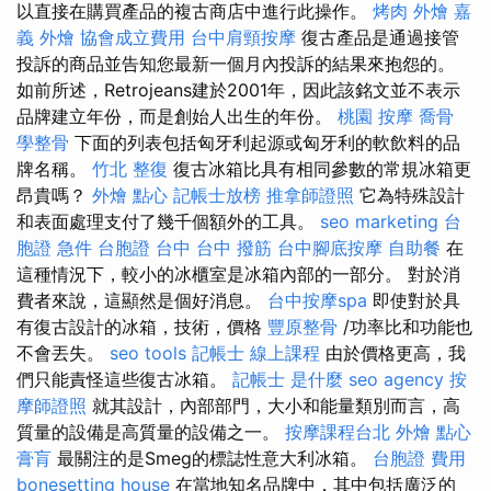
以直接在購買產品的複古商店中進行此操作。
烤肉 外燴
嘉
義 外燴
協會成立費用
台中肩頸按摩
復古產品是通過接管
投訴的商品並告知您最新一個月內投訴的結果來抱怨的。
如前所述，Retrojeans建於2001年，因此該銘文並不表示
品牌建立年份，而是創始人出生的年份。
桃園 按摩
喬骨
學整骨
下面的列表包括匈牙利起源或匈牙利的軟飲料的品
牌名稱。
竹北 整復
復古冰箱比具有相同參數的常規冰箱更
昂貴嗎？
外燴 點心
記帳士放榜
推拿師證照
它為特殊設計
和表面處理支付了幾千個額外的工具。
seo marketing
台
胞證 急件
台胞證 台中
台中 撥筋
台中腳底按摩
自助餐
在
這種情況下，較小的冰櫃室是冰箱內部的一部分。 對於消
費者來說，這顯然是個好消息。
台中按摩spa
即使對於具
有復古設計的冰箱，技術，價格
豐原整骨
/功率比和功能也
不會丟失。
seo tools
記帳士 線上課程
由於價格更高，我
們只能責怪這些復古冰箱。
記帳士 是什麼
seo agency
按
摩師證照
就其設計，內部部門，大小和能量類別而言，高
質量的設備是高質量的設備之一。
按摩課程台北
外燴 點心
膏肓
最關注的是Smeg的標誌性意大利冰箱。
台胞證 費用
bonesetting house
在當地知名品牌中，其中包括廣泛的