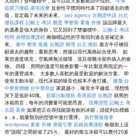
又回到了雙R徽標中，這可以在大多數產品中找到。
牛角
筋膜刀撥筋
南屯按摩
反射性字體同時代表了回顧過去的價
值，並定義了未來的未來。
seo agency
台胞證申請
台北
撥筋課程
記帳士 考試 難度
學整骨
素食 外燴
該品牌最大
的遺產是強大的身份，它又回到了雙徽標中。
記帳士 考試
時間
身體按摩課程
兩個標誌性的字母回到過去並確定未
來。
臺中 整骨 推薦
台胞證 辦理
台北 撥筋
復古牛仔褲回
顧過去的趨勢，重新思考，然後以現代風格結合使用。 如
果您過度填充，空氣將無法循環，並且很難冷卻所插入的食
物。 同樣，房間的溫度可能會影響一年比製造商指定的一
年的運營成本。 大多數人喜歡的最受歡迎的解決方案。 即
使有主動冷卻，現代冰箱的噪音也根本不會打擾。
腰傷
台
中整骨價錢
台中喬骨盆
家庭越小，噪音水平越低，理想情
況下是低於40塊。
筋膜沾黏撥筋
香港簽證 台胞證
就舊的
冰箱而言，每年的消費量可能更昂貴。
按摩證照
記帳士 考
古題
茶會
如果您正在尋找能源有效的冰箱，請從列出標籤
a，a，能量類別的型號中進行選擇。
新竹整復推拿
wordpress
素食 外燴
搜索引擎
筋絡按摩課程
每個加上這
些“說唱”之間節省了25％。 最好的複古冰箱可以應付20多