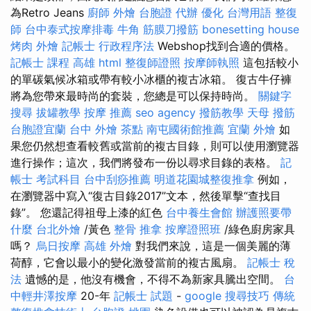
為Retro Jeans
廚師 外燴
台胞證 代辦
優化 台灣用語
整復
師
台中泰式按摩排毒
牛角 筋膜刀撥筋
bonesetting house
烤肉 外燴
記帳士 行政程序法
Webshop找到合適的價格。
記帳士 課程 高雄
html
整復師證照
按摩師執照
這包括較小
的單碳氣候冰箱或帶有較小冰櫃的複古冰箱。 復古牛仔褲
將為您帶來最時尚的套裝，您總是可以保持時尚。
關鍵字
搜尋
拔罐教學
按摩 推薦
seo agency
撥筋教學
天母 撥筋
台胞證宜蘭
台中 外燴 茶點
南屯國術館推薦
宜蘭 外燴
如
果您仍然想查看較舊或當前的複古目錄，則可以使用瀏覽器
進行操作；這次，我們將發布一份以尋求目錄的表格。
記
帳士 考試科目
台中刮痧推薦
明道花園城整復推拿
例如，
在瀏覽器中寫入“復古目錄2017”文本，然後單擊“查找目
錄”。 您還記得祖母上漆的紅色
台中養生會館
辦護照要帶
什麼
台北外燴
/黃色
整骨 推拿
按摩證照班
/綠色廚房家具
嗎？
烏日按摩
高雄 外燴
對我們來說，這是一個美麗的薄
荷醇，它會以最小的變化激發當前的複古風扇。
記帳士 稅
法
遺憾的是，他沒有機會，不得不為新家具騰出空間。
台
中輕井澤按摩
20-年
記帳士 試題
-
google 搜尋技巧
傳統