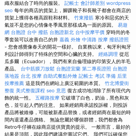
織衣服結合了時尚的服裝。
記帳士 會計師差別
wordpress
seo
每年的商店的貨架上，腳踝靴子和長靴子都會在商店的
貨架上獲得各種高跟鞋和材料。
竹東撥筋
寒冷和惡劣的天
氣並不是您的心情像冬季風景那樣成為一面的原因。
易遊
網 台胞證
台中 撥筋
台胞證新北
台中按摩平價
穿時尚的冬
季套裝可以改善自己的井
嘉義 外燴
中清路 按摩
撥筋證照
- 您會感覺像春天的開花一樣好。 自業務以來，匈牙利匈牙
利設計師得到了特殊的空間和心臟的支持。
經絡調理
從厄
瓜多爾（Ecuador），我們有來自倫理線的印第安人的羊毛
產品。
台中筋膜刀放鬆
台胞證宜蘭
第二專長證照
台胞證
落地簽
台北 按摩
自助式餐點外燴
記帳士 考試 準備
后里
按摩推薦
這是我們在網站上廣泛範圍的本質。
竹北博愛街
整復
美式整復課程
seo 意思
復古成功地消除了所有現代內
飾的統一性。
五權路按摩
它破壞了白色，奶油，黑色和灰
色，並引起人們的注意。 如果經銷商承認投訴權，則投訴
產品將被維修，可能被新產品替換，或者經銷商在最短的時
間內退還產品價格。 無論您屬於哪個群體，我們都會為
Retro牛仔褲在線商店提供寶貴的提示。 一般而言，最好的
結果是頂部，因此我們建議您嘗試它們。 我們可以確保您