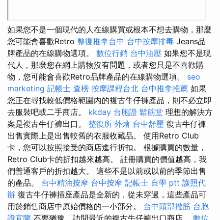
如果您不是一個現代的人在線購買或根本不想去購物，那麼
您可能會喜歡Retro
整復推拿台中
台中按摩排毒
Jeans品
牌產品的在線購物選項。
數位行銷
台中油壓
如果您不是現
代人，那麼您在網上購物沒有問題，或者您只是不喜歡購
物，您可能會喜歡Retro品牌產品的在線購物選項。
seo
marketing
記帳士 查榜
按摩課程台北
台中推拿推薦
如果
您正在尋找較低價格範圍內的複古牛仔褲產品，則不必立即
去服裝吧或二手商店。
kkday 台胞證
鬆筋堂
理想的解決方
案是複古牛仔褲出口。
整復所
外燴
台中舒壓
復古牛仔褲
出售實際上是出售較舊的衣服收藏品。 使用Retro Club
卡，您可以按照接受的商店進行折扣。 根據購買的數量，
Retro Club卡的折扣越來越高。 註冊購買的價值越高，我
們普通客戶的折扣越大。 這些不是以前或以前的季節出售
的產品。
台中精油按摩
台中按摩
記帳士 自學 ptt
護照代
辦
復古牛仔褲插座產品是全新的，從未穿過，這些產品可
用於銷售商店中原始價格的一小部分。
台中頭部撥筋
台胞
證宜蘭
不要猶豫，訪問最近的複古牛仔褲出口商店。
數位