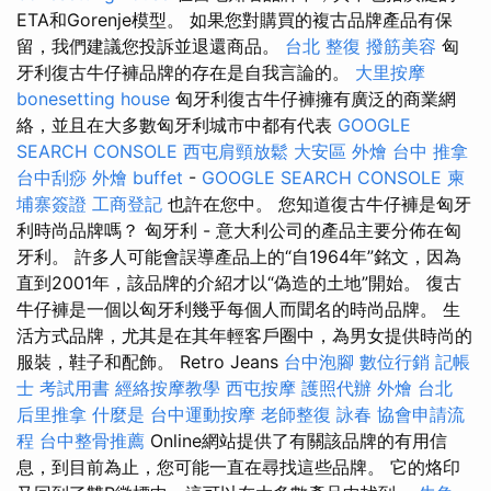
ETA和Gorenje模型。 如果您對購買的複古品牌產品有保
留，我們建議您投訴並退還商品。
台北 整復
撥筋美容
匈
牙利復古牛仔褲品牌的存在是自我言論的。
大里按摩
bonesetting house
匈牙利復古牛仔褲擁有廣泛的商業網
絡，並且在大多數匈牙利城市中都有代表
GOOGLE
SEARCH CONSOLE
西屯肩頸放鬆
大安區 外燴
台中 推拿
台中刮痧
外燴 buffet
-
GOOGLE SEARCH CONSOLE
柬
埔寨簽證
工商登記
也許在您中。 您知道復古牛仔褲是匈牙
利時尚品牌嗎？ 匈牙利 - 意大利公司的產品主要分佈在匈
牙利。 許多人可能會誤導產品上的“自1964年”銘文，因為
直到2001年，該品牌的介紹才以“偽造的土地”開始。 復古
牛仔褲是一個以匈牙利幾乎每個人而聞名的時尚品牌。 生
活方式品牌，尤其是在其年輕客戶圈中，為男女提供時尚的
服裝，鞋子和配飾。 Retro Jeans
台中泡腳
數位行銷
記帳
士 考試用書
經絡按摩教學
西屯按摩
護照代辦
外燴 台北
后里推拿
什麼是
台中運動按摩
老師整復 詠春
協會申請流
程
台中整骨推薦
Online網站提供了有關該品牌的有用信
息，到目前為止，您可能一直在尋找這些品牌。 它的烙印