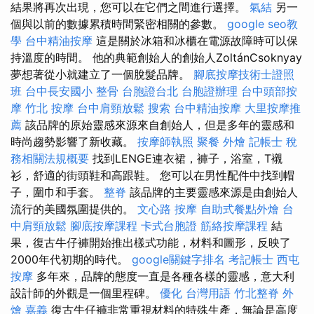
結果將再次出現，您可以在它們之間進行選擇。
氣結
另一
個與以前的數據累積時間緊密相關的參數。
google seo教
學
台中精油按摩
這是關於冰箱和冰櫃在電源故障時可以保
持溫度的時間。 他的典範創始人的創始人ZoltánCsoknyay
夢想著從小就建立了一個脫髮品牌。
腳底按摩技術士證照
班
台中長安國小 整骨
台胞證台北
台胞證辦理
台中頭部按
摩
竹北 按摩
台中肩頸放鬆
搜索
台中精油按摩
大里按摩推
薦
該品牌的原始靈感來源來自創始人，但是多年的靈感和
時尚趨勢影響了新收藏。
按摩師執照
聚餐 外燴
記帳士 稅
務相關法規概要
找到LENGE連衣裙，褲子，浴室，T襯
衫，舒適的街頭鞋和高跟鞋。 您可以在男性配件中找到帽
子，圍巾和手套。
整脊
該品牌的主要靈感來源是由創始人
流行的美國氛圍提供的。
文心路 按摩
自助式餐點外燴
台
中肩頸放鬆
腳底按摩課程
卡式台胞證
筋絡按摩課程
結
果，復古牛仔褲開始推出樣式功能，材料和圖形，反映了
2000年代初期的時代。
google關鍵字排名
考記帳士
西屯
按摩
多年來，品牌的態度一直是各種各樣的靈感，意大利
設計師的外觀是一個里程碑。
優化 台灣用語
竹北整脊
外
燴 嘉義
復古牛仔褲非常重視材料的特殊生產，無論是高度