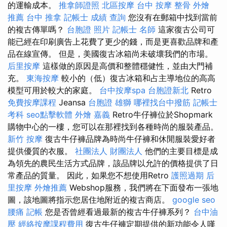
的運輸成本。
推拿師證照
北區按摩
台中 按摩 整骨
外燴
推薦
台中 推拿
記帳士 成績 查詢
您沒有在郵箱中找到當前
的複古傳單嗎？
台胞證 照片
記帳士 名師
這家復古公司可
能已經在印刷廣告上花費了更少的錢，而是更喜歡品牌和產
品在線宣傳。 但是，美國復古冰箱尚未破壞我們的市場。
后里按摩
這樣做的原因是高價和整體穩健性，並由大門補
充。
東海按摩
較小的（低）復古冰箱和占主導地位的高高
模型可用於較大的家庭。
台中按摩spa
台胞證新北
Retro
免費按摩課程
Jeansa
台胞證 雄獅
哪裡找台中撥筋
記帳士
考科
seo點擊軟體
外燴 嘉義
Retro牛仔褲位於Shopmark
購物中心的一樓，您可以在那裡找到各種時尚的服裝產品。
新竹 按摩
復古牛仔褲品牌為時尚牛仔褲和休閒服裝愛好者
提供優質的衣服。
社團法人 財團法人
他們的主要目標是成
為領先的農民生活方式品牌，該品牌以允許的價格提供了日
常產品的質量。 因此，如果您不想使用Retro
護照過期
后
里按摩
外燴推薦
Webshop服務，我們將在下面發布一張地
圖，該地圖將指示您居住地附近的複古商店。
google seo
腰痛
記帳
您是否曾經看過最新的複古牛仔褲系列？
台中油
壓
經絡按摩課程費用
復古牛仔褲定期提供的新功能令人嘆