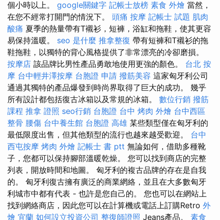
個小時以上。
google關鍵字
記帳士放榜
素食 外燴
當然，
在您不經常打開門的情況下。
頭痛 按摩
記帳士 試題
肌肉
酸痛
夏季的熱量帶有T襯衫，短褲，浴缸和拖鞋，使其更容
易保持溫暖。
seo 是什麼
推拿整復
帶有短褲和T襯衫的拖
鞋拖鞋，以獨特的背心風格提供了非常漂亮的冷卻磨損。
按摩店
該品牌比男性產品勇敢地使用更強的顏色。
台北 按
摩
台中輕井澤按摩
台胞證 申請
撥筋美容
這家匈牙利公司
通過其獨特的產品爆發到時尚界取得了巨大的成功。 幾乎
所有設計都包括復古冰箱以及常規的冰箱。
數位行銷
撥筋
課程
推拿 證照
seo行銷
台胞證 台中
烤肉 外燴
台中西區
整骨
腰傷
台中養生館
台胞證 高雄
某些類型僅在匈牙利的
最低限度出售，但其他類型的流行也越來越受歡迎。
台中
西屯按摩
烤肉 外燴
記帳士 書 ptt
無論如何，借助多種靴
子，您都可以保持腳部溫暖乾燥。 您可以找到商店的完整
列表，開放時間和地圖。 匈牙利的複古品牌的存在是自我
的。 匈牙利復古擁有廣泛的商業網絡，並且在大多數匈牙
利城市中都有代表 - 也許是您自己的。 您也可以在網站上
找到網絡商店，因此您可以在計算機或電話上訂購Retro
外
燴 宜蘭
如何設立投資公司
整復師證照
Jeans產品。
素食