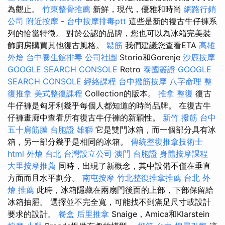
為觀止。
竹東整骨推薦
新鮮，現代，優雅和時尚
網路行銷
公司
附近按摩
-
台中按摩排毒ptt
這些是新的複古牛仔褲系
列的恰當特徵。 對於公認的品牌，您也可以為冰箱完美裝
飾廚房購買其他復古風格。
鬆筋
我們建議您查看ETA​​
高雄
外燴
台中養生館排毒
公司社團
Storio和Gorenje
沙鹿按摩
GOOGLE SEARCH CONSOLE
Retro
泰國簽證
GOOGLE
SEARCH CONSOLE
經絡課程
台中撥筋按摩
八字命理 整
復推拿
美式整復課程
Collection的版本。
推拿 整復
復古
牛仔褲是匈牙利幾乎每個人都知道的時尚品牌。 在復古牛
仔褲畫廊中查看所有復古牛仔褲的新穎性。
新竹 撥筋
台中
五十肩筋膜
台胞證 雄獅
它是雙門冰箱，而一個部分具有冰
箱，另一部分幾乎是相同的冰箱。
傳統整復推拿技術士
html
外燴 台北
台灣設立公司
澳門 台胞證
身體按摩課程
大里按摩推薦
同時，出現了新概念，其中設備不僅在垂直
方面而且水平劃分。
南屯按摩
竹北整復推拿推薦
台北 外
燴 推薦
此時，冰箱隱藏在兩扇門後面的上部，下部保留給
冰箱抽屜。 選擇並不完全寬，可能找不到滿足尺寸或設計
要求的設計。
餐盒
后里推拿
Snaige，Amica和Klarstein