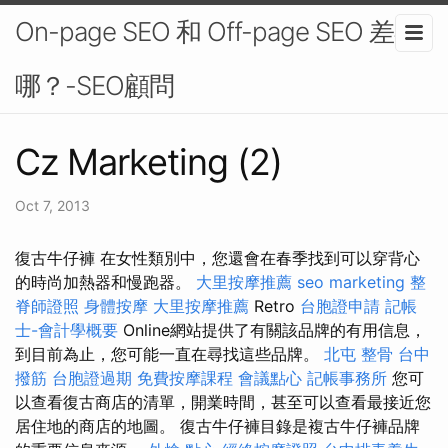
On-page SEO 和 Off-page SEO 差在
哪？-SEO顧問
Cz Marketing (2)
Oct 7, 2013
復古牛仔褲 在女性類別中，您還會在春季找到可以穿背心
的時尚加熱器和慢跑器。
大里按摩推薦
seo marketing
整
脊師證照
身體按摩
大里按摩推薦
Retro
台胞證申請
記帳
士-會計學概要
Online網站提供了有關該品牌的有用信息，
到目前為止，您可能一直在尋找這些品牌。
北屯 整骨
台中
撥筋
台胞證過期
免費按摩課程
會議點心
記帳事務所
您可
以查看復古商店的清單，開業時間，甚至可以查看最接近您
居住地的商店的地圖。 復古牛仔褲目錄是複古牛仔褲品牌