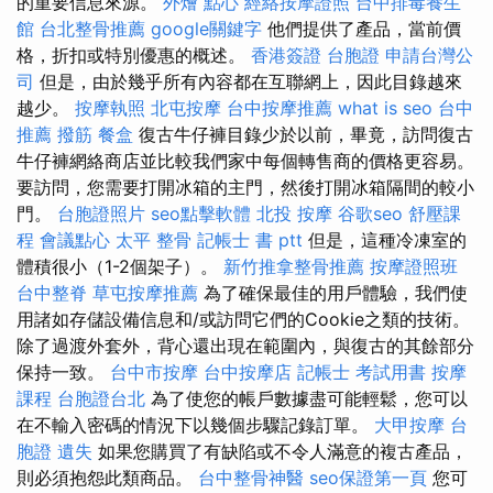
的重要信息來源。
外燴 點心
經絡按摩證照
台中排毒養生
館
台北整骨推薦
google關鍵字
他們提供了產品，當前價
格，折扣或特別優惠的概述。
香港簽證 台胞證
申請台灣公
司
但是，由於幾乎所有內容都在互聯網上，因此目錄越來
越少。
按摩執照
北屯按摩
台中按摩推薦
what is seo
台中
推薦 撥筋
餐盒
復古牛仔褲目錄少於以前，畢竟，訪問復古
牛仔褲網絡商店並比較我們家中每個轉售商的價格更容易。
要訪問，您需要打開冰箱的主門，然後打開冰箱隔間的較小
門。
台胞證照片
seo點擊軟體
北投 按摩
谷歌seo
舒壓課
程
會議點心
太平 整骨
記帳士 書 ptt
但是，這種冷凍室的
體積很小（1-2個架子）。
新竹推拿整骨推薦
按摩證照班
台中整脊
草屯按摩推薦
為了確保最佳的用戶體驗，我們使
用諸如存儲設備信息和/或訪問它們的Cookie之類的技術。
除了過渡外套外，背心還出現在範圍內，與復古的其餘部分
保持一致。
台中市按摩
台中按摩店
記帳士 考試用書
按摩
課程
台胞證台北
為了使您的帳戶數據盡可能輕鬆，您可以
在不輸入密碼的情況下以幾個步驟記錄訂單。
大甲按摩
台
胞證 遺失
如果您購買了有缺陷或不令人滿意的複古產品，
則必須抱怨此類商品。
台中整骨神醫
seo保證第一頁
您可