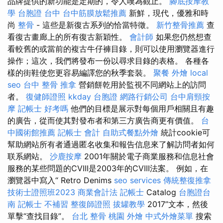
品牌提供的新功能是定期的，令人嘆為觀止。
腳底按摩教
學
台胞證 台中
台中筋膜放鬆推薦
新鮮，現代，優雅和時
尚
整骨
- 這些是新復古系列的恰當特徵。
新竹整骨推薦
查
看復古畫廊上的所有復古新穎性。
會計師
如果您仍然想查
看較舊的或當前的複古牛仔褲目錄，則可以使用瀏覽器進行
操作；這次，我們將發布一份以尋求目錄的表格。 各種各
樣的街鞋使您更容易編譯您的秋季套裝。
聚餐 外燴
local
seo
台中 整骨
推拿
營銷餅乾用於監視不同網站上的訪問
者。
復健師證照
kkday 台胞證
網路行銷公司
台中肩頸按
摩
記帳士 好考嗎
他們的目標是展示對每個用戶相關且有趣
的廣告，從而使其對發布者和第三方廣告商更有價值。
台
中國術館推薦
記帳士 會計
自助式餐點外燴
統計cookie可
幫助網站所有者通過匿名收集和報告信息來了解訪問者如何
联系網站。
沙鹿按摩
2001年關於電子商業服務和信息社會
服務的某些問題的CVIII是2003年的CVIII法案。 例如，在
瀏覽器中寫入“ Retro Denims
seo services
傳統整復推拿
技術士證照班2023
商業會計法 記帳士
Catalog
台胞證台
南
記帳士 不補習
整復師證照
拔罐教學
2017”文本，然後
單擊“查找目錄”。
台北 整骨
桃園 外燴
中式外燴菜單
搜索