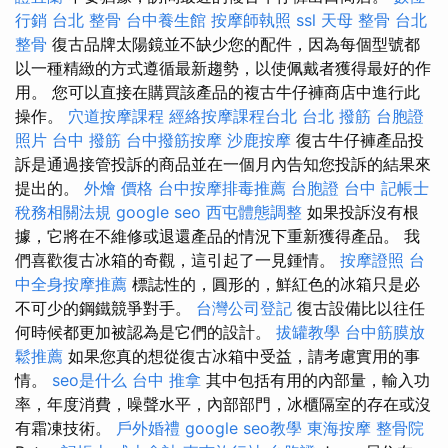
行銷
台北 整骨
台中養生館
按摩師執照
ssl
天母 整骨
台北
整骨
復古品牌太陽鏡並不缺少您的配件，因為每個型號都
以一種精緻的方式遵循最新趨勢，以使佩戴者獲得最好的作
用。 您可以直接在購買該產品的複古牛仔褲商店中進行此
操作。
穴道按摩課程
經絡按摩課程台北
台北 撥筋
台胞證
照片
台中 撥筋
台中撥筋按摩
沙鹿按摩
復古牛仔褲產品投
訴是通過接管投訴的商品並在一個月內告知您投訴的結果來
提出的。
外燴 價格
台中按摩排毒推薦
台胞證 台中
記帳士
稅務相關法規
google seo
西屯體態調整
如果投訴沒有根
據，它將在不維修或退還產品的情況下重新獲得產品。 我
們喜歡復古冰箱的奇觀，這引起了一見鍾情。
按摩證照
台
中全身按摩推薦
標誌性的，圓形的，鮮紅色的冰箱只是必
不可少的鋼鐵競爭對手。
台灣公司登記
復古設備比以往任
何時候都更加被認為是它們的設計。
拔罐教學
台中筋膜放
鬆推薦
如果您真的想從復古冰箱中受益，請考慮實用的事
情。
seo是什么
台中 推拿
其中包括有用的內部量，輸入功
率，年度消費，噪聲水平，內部部門，冰櫃隔室的存在或沒
有霜凍技術。
戶外婚禮
google seo教學
東海按摩
整骨院