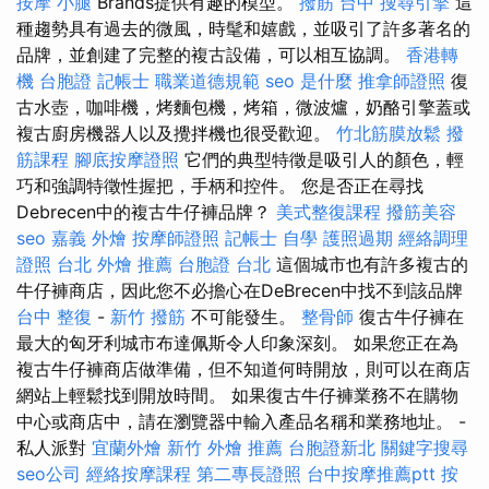
按摩 小腿
Brands提供有趣的模型。
撥筋 台中
搜尋引擎
這
種趨勢具有過去的微風，時髦和嬉戲，並吸引了許多著名的
品牌，並創建了完整的複古設備，可以相互協調。
香港轉
機 台胞證
記帳士 職業道德規範
seo 是什麼
推拿師證照
復
古水壺，咖啡機，烤麵包機，烤箱，微波爐，奶酪引擎蓋或
複古廚房機器人以及攪拌機也很受歡迎。
竹北筋膜放鬆
撥
筋課程
腳底按摩證照
它們的典型特徵是吸引人的顏色，輕
巧和強調特徵性握把，手柄和控件。 您是否正在尋找
Debrecen中的複古牛仔褲品牌？
美式整復課程
撥筋美容
seo
嘉義 外燴
按摩師證照
記帳士 自學
護照過期
經絡調理
證照
台北 外燴 推薦
台胞證 台北
這個城市也有許多複古的
牛仔褲商店，因此您不必擔心在DeBrecen中找不到該品牌
台中 整復
-
新竹 撥筋
不可能發生。
整骨師
復古牛仔褲在
最大的匈牙利城市布達佩斯令人印象深刻。 如果您正在為
複古牛仔褲商店做準備，但不知道何時開放，則可以在商店
網站上輕鬆找到開放時間。 如果復古牛仔褲業務不在購物
中心或商店中，請在瀏覽器中輸入產品名稱和業務地址。 -
私人派對
宜蘭外燴
新竹 外燴 推薦
台胞證新北
關鍵字搜尋
seo公司
經絡按摩課程
第二專長證照
台中按摩推薦ptt
按