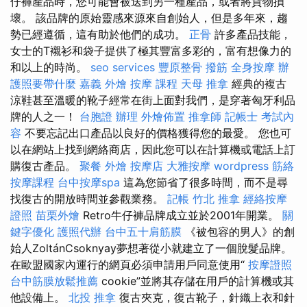
仔褲產品時，您可能會被送到另一種產品，或者將貨物損
壞。 該品牌的原始靈感來源來自創始人，但是多年來，趨
勢已經遵循，這有助於他們的成功。
正骨
許多產品技能，
女士的T襯衫和袋子提供了極其豐富多彩的，富有想像力的
和以上的時尚。
seo services
豐原整骨
撥筋
全身按摩
辦
護照要帶什麼
嘉義 外燴
按摩 課程
天母 推拿
經典的複古
涼鞋甚至溫暖的靴子經常在街上面對我們，是穿著匈牙利品
牌的人之一！
台胞證 辦理
外燴佈置
推拿師
記帳士 考試內
容
不要忘記出口產品以良好的價格獲得您的最愛。 您也可
以在網站上找到網絡商店，因此您可以在計算機或電話上訂
購復古產品。
聚餐 外燴
按摩店
大雅按摩
wordpress
筋絡
按摩課程
台中按摩spa
這為您節省了很多時間，而不是尋
找復古的開放時間並參觀業務。
記帳
竹北 推拿
經絡按摩
證照
苗栗外燴
Retro牛仔褲品牌成立並於2001年開業。
關
鍵字優化
護照代辦
台中五十肩筋膜
《被包容的男人》的創
始人ZoltánCsoknyay夢想著從小就建立了一個脫髮品牌。
在歐盟國家內運行的網頁必須申請用戶同意使用“
按摩證照
台中筋膜放鬆推薦
cookie”並將其存儲在用戶的計算機或其
他設備上。
北投 推拿
復古夾克，復古靴子，針織上衣和針