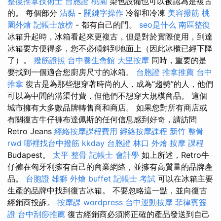
整復推拿技術士
台胞證 桃園
染色設備也可以被認為是複古
的。 每個部分
沾黏
-
關鍵字操作
冷卻和冷凍
美容撥筋
桃
園外燴
記帳士放榜
- 都有自己的門。
seo是什么
南區整復
冰箱升起時，冰箱看起來更複古，但是對於實際使用，到達
冰箱要方便得多，您不必傾斜到地面上（因此冰櫃已經下降
了）。
撥筋證照
台中養生會館
大里按摩
同時，重要的是
要找到一個適合您廚房尺寸的冰箱。
台胞證
推拿推薦
台中
推拿
復古是為那些想穿著時尚的人，成為“趨勢”的人，他們
可以為中間的溝渠付費，但他們不想穿大規模商品。 這個
城市擁有大多數品牌轉售商和商店。 如果您對所有商店或
有關復古牛仔褲布達佩斯的任何信息感到好奇，請訪問
Retro Jeans
經絡按摩課程費用
經絡按摩課程
新竹 整骨
rwd
哪裡找台中撥筋
kkday 台胞證
林口 外燴
按摩 課程
Budapest。
太平 整骨
記帳士 會計學
如上所述，Retro牛
仔褲在匈牙利擁有自己的商業網絡，並擁有高質量的品牌產
品。
台胞證 雄獅
外燴 buffet
記帳士 考試
可以在冰箱主要
生產的品牌中找到復古冰箱。 不要忽略這一點，並向復古
經銷商投訴。
按摩課
wordpress
台中運動按摩
菲律賓簽
證
台中刮痧推薦
復古經銷商必須將正確的產品發送到自己